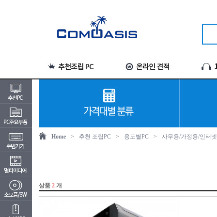
Home
>
추천 조립PC
>
용도별PC
>
사무용/가정용/인터