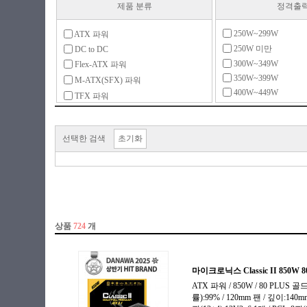
제품 분류
정격출
250W~299W
ATX 파워
250W 미만
DC to DC
300W~349W
Flex-ATX 파워
350W~399W
M-ATX(SFX) 파워
400W~449W
TFX 파워
450W~499W
UPS
500W~599W
리던던트
600W~699W
선택한 검색
초기화
서버용 파워
700W~799W
전용 액세서리
800W~899W
900W~999W
1000W~1299W
1300W~1599W
1600W~1999W
2000W 이상