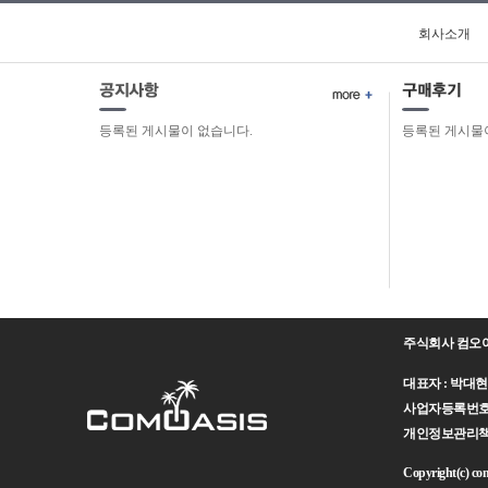
코어7
회사소개
코어M
코어i3
코어i5
코어i7
등록된 게시물이 없습니다.
등록된 게시물
코어i9
코어 울트라5
코어 울트라5(S3)
코어 울트라7
코어 울트라7(S3)
코어 울트라9
펜티엄
주식회사 컴오
대표자 : 박대현 주
사업자등록번호 : 
개인정보관리책임자 
Copyright(c) como