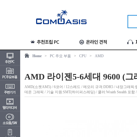
Home
>
PC 주요 부품
>
CPU
>
AMD
AMD 라이젠5-6세대 9600 (
AMD(소켓AM5) / 6코어 / 12스레드 / 메모리 규격:DDR5 / 내장그래픽:탑재 / 6세대
데온 그래픽 / 기술 지원:SMT(하이퍼스레딩) / 쿨러:Wraith Stealth 포함 